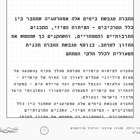
החברה מגבשת בימים אלה אסטרטגיה שתחבר בין
כלל המרכיבים – הפיתוח הפיזי, התכנים
התרבותיים והמסחריים, והשחקנים כך שתממש את
החזון למרחב. בנוסף מגבשת החברה תכנית
תפעולית לכלל חלקי המתחם
החברה לפיתוח קיסריה מקדמת מהלך מקיף בהשקעה של
מאות מיליוני שקלים לאורך קו החוף של קיסריה -
מהגן הלאומי והנמל העתיק ועד טיילת הים - במטרה
להחזיר את קיסריה למעמדה ההיסטורי והתרבותי כיעד
מרכזי בישראל ובעולם.
החברה מגבשת בימים אלה אסטרטגיה שתחבר בין כלל
המרכיבים – הפיתוח הפיזי, התכנים התרבותיים
והמסחריים, והשחקנים כך שתממש את החזון למרחב.
בנוסף מגבשת החברה תכנית תפעולית לכלל חלקי המתחם
רן וולף, תכנון אורבני וניהול פרויקטים
בע״מ
צוות מוביל