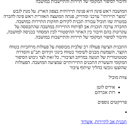
וחיבור לסיפור המקומי של תיירות והתיישבות במושבה
המושבה ראש פינה היא פנינה תיירותית בצפון הארץ. על מנת לגבש
"מוצר תיירותי" עדכני ומדוייק, פנתה המועצה האזורית ראש פינה לחברה
במטרה שזו תוביל עבורה תכנית לקידום חוזקות התיירות במושבה.
החברה ערכה תוכנית אב לפיתוח התיירות במושבה שהתבססה על
עקרונות בהם חיבור בין האתר ההיסטורי לבין המסחר בכניסה למושבה,
וחיבור לסיפור המקומי של תיירות והתיישבות במושבה.
התכנית הציעה פעולה רב שלבית מבוססת על פעולות מרחביות בטווח
הקצר, השמשת מבנים לשימור בטווח בינוני וקידום תב"ע והסדרה
סטטוטורית של תנועה במרחב הציבורי, כל זאת לצד גיבוש הסיפור
המקומי והעשרת התכנים התיירותיים שמציעה המושבה. הפעולות
שהוצעו גובשו בהליך שיתוף ציבור
צוות מוביל
איריס לוטן
רות אברהם
פרויקטים נוספים
תכנית אב לתיירות, אשדוד