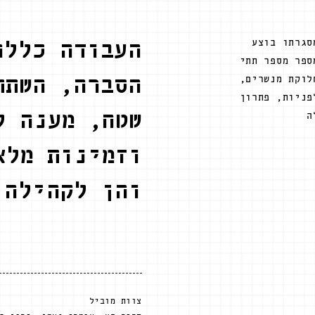
סגרתו בוצע
העבודה כללה
ספר מספר תתי
לוקת מנשרים,
הסברה, השתת
פניות, פתרון
שטח, מענה ל
ה
וזמינות מלא
והן לקהילה
צוות מוביל