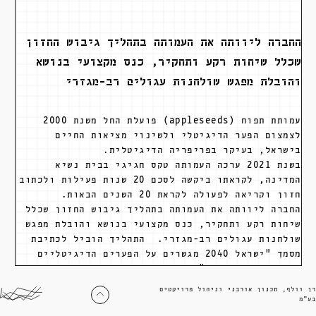
החברה ליוותה את העמותה בתהליך גיבוש החזון
שכלל שיחות רקע ותחקיר, כנס מקצועי בנושא
והובלת מפגש שולחנות עגולים רב-מגזרי
עמותת תפוח (appleseeds) פועלת החל משנת 2000
לצמצום הפער הדיגיטלי ולשינוי מציאות החיים
בישראל, בעיקר בפריפריה הדיגיטלית.
בשנת 2021 ערכה העמותה טקס חגיגי בבית נשיא
המדינה, לקראתו ביקשה לסכם 20 שנות פעילות ולכתוב
חזון וקריאה לפעולה לקראת 20 השנים הבאות.
החברה ליוותה את העמותה בתהליך גיבוש החזון שכלל
שיחות רקע ותחקיר, כנס מקצועי בנושא והובלת מפגש
שולחנות עגולים רב-מגזרי. התהליך הוביל לכתיבת
מסמך "ישראל 2040 מגשרים על הפערים הדיגיטליים
והחברתיים בישראל". לצד גיבוש המסמך הפיקה החברה
את הגשתו לנשיא באמצעות סרטונים שצולמו במיוחד,
רן וולף, תכנון אורבני וניהול פרויקטים
וכן שת"פ אמנותי ייחודי שהוצג בבית הנשיא. עוד
בע״מ
ליווה צוות החברה את הפקת טקס ההגשה וההצגה