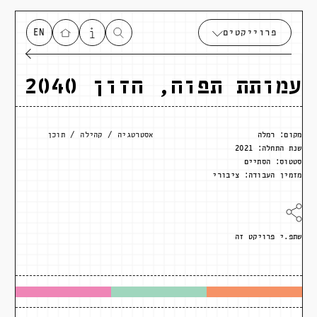
פרוייקטים
EN
עמותת תפוח, חזון 2040
מקום:
רמלה
אסטרטגיה
קהילה
תוכן
שנת התחלה:
2021
סטטוס:
הסתיים
מזמין העבודה:
ציבורי
שתפ.י פרויקט זה