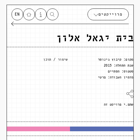
פרוייקטים
EN
בית יגאל אלון
מקום:
קיבוץ גינוסר
שימור
תוכן
שנת התחלה:
2015
סטטוס:
הסתיים
מזמין העבודה:
פרטי
שתפ.י פרויקט זה