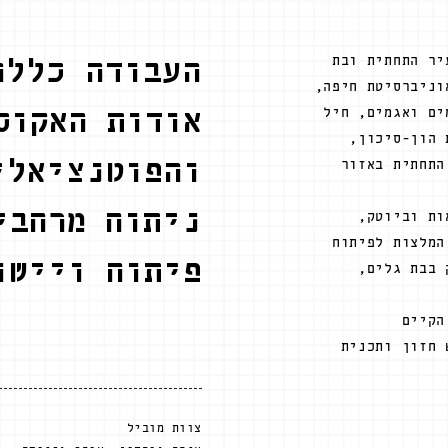
יר התחתית ובת
העבודה כללה
וניברסיטת חיפה,
ים ואגמים, חיל
אודות האקוס
 הון-סיכון,
והפוטנציאלי
התחתית באזור
ניתוח מרחבי
ריאות וביוטק,
המלצות לפיתוח
פיתוח ויישו
 בבת גלים,
הקיים
 חזון ותכנית
צוות מוביל